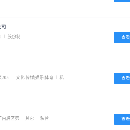
公司
它
股份制
查看
205
文化|传媒|娱乐|体育
私
查看
厂内后区第
其它
私营
查看