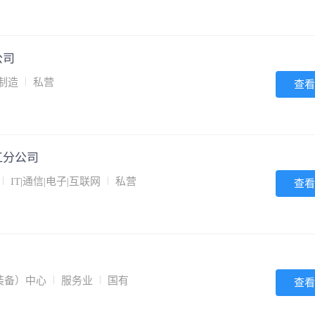
公司
|制造
私营
查看
江分公司
IT|通信|电子|互联网
私营
查看
装备）中心
服务业
国有
查看