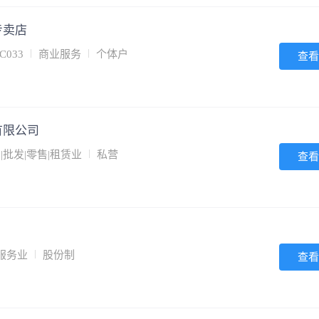
专卖店
033
商业服务
个体户
查看
有限公司
|批发|零售|租赁业
私营
查看
服务业
股份制
查看