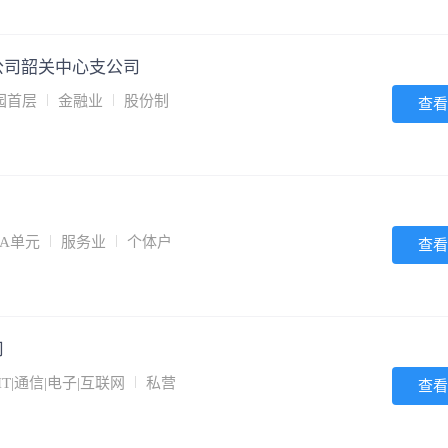
公司韶关中心支公司
园首层
金融业
股份制
查看
A单元
服务业
个体户
查看
司
IT|通信|电子|互联网
私营
查看