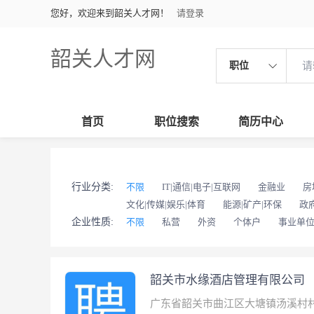
您好，欢迎来到韶关人才网！
请登录
韶关人才网
职位
首页
职位搜索
简历中心
行业分类:
不限
IT|通信|电子|互联网
金融业
房
文化|传媒|娱乐|体育
能源|矿产|环保
政
企业性质:
不限
私营
外资
个体户
事业单
韶关市水缘酒店管理有限公司
广东省韶关市曲江区大塘镇汤溪村村