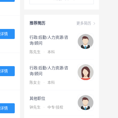
推荐简历
更多简历
详情
行政/后勤/人力资源/咨
询/顾问
陈先生
·
本科
行政/后勤/人力资源/咨
详情
询/顾问
陈女士
·
本科
其他职位
钟先生
·
中专/技校
详情