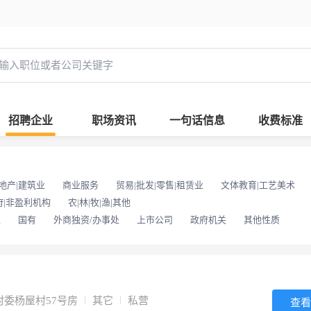
招聘企业
职场资讯
一句话信息
收费标准
地产|建筑业
商业服务
贸易|批发|零售|租赁业
文体教育|工艺美术
府|非盈利机构
农|林|牧|渔|其他
位
国有
外商独资/办事处
上市公司
政府机关
其他性质
委杨屋村57号房
其它
私营
查看