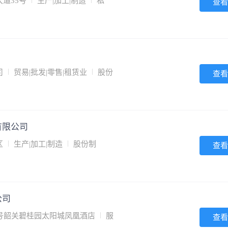
道35号
生产|加工|制造
私
查看
司
贸易|批发|零售|租赁业
股份
查看
有限公司
区
生产|加工|制造
股份制
查看
公司
号韶关碧桂园太阳城凤凰酒店
服
查看