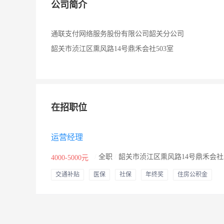
公司简介
通联支付网络服务股份有限公司韶关分公司
韶关市浈江区熏风路14号鼎禾会社503室
在招职位
运营经理
/
全职
/
韶关市浈江区熏风路14号鼎禾会社5
4000-5000元
交通补贴
医保
社保
年终奖
住房公积金
节日福利
年假
婚假
其他补贴