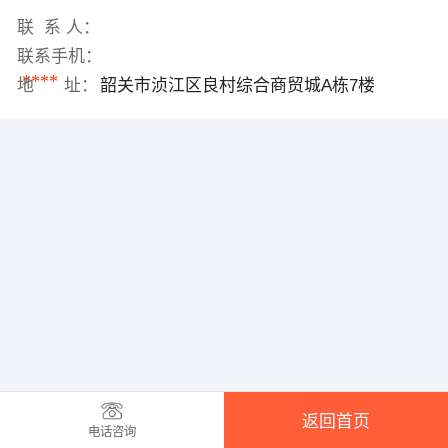
联 系 人：
联系手机：
****
地 址：
韶关市浈江区良村综合商贸城A栋7楼
返回首页
电话咨询