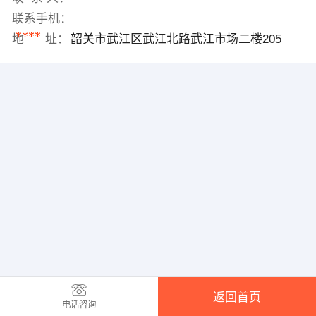
联系手机：
****
地 址：
韶关市武江区武江北路武江市场二楼205
返回首页
电话咨询