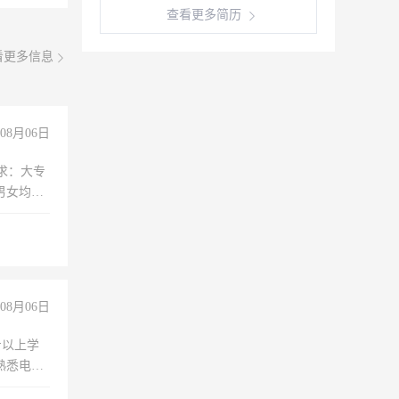
查看更多简历
看更多信息
08月06日
求：大专
男女均
过医药代
+绩效，
08月06日
专以上学
，熟悉电脑
队精神，