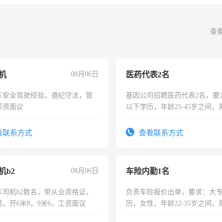
查
机
08月06日
医药代表2名
车安全驾驶经验，遵纪守法，管
基因公司招聘医药代表2名，要
薪资面议
以下学历，年龄25-45岁之间，
可，需要具有营销经验，从事
表或者有医学资质的优先，底薪
看联系方式
查看联系方式
交五险。
机b2
08月06日
车险内勤1名
车司机b2数名，带从业资格证，
负责车险报价出单，要求：大
，开6米8，9米6，工资面议
历，女性，年龄22-35岁之间
操作，工作态度认真，具有团