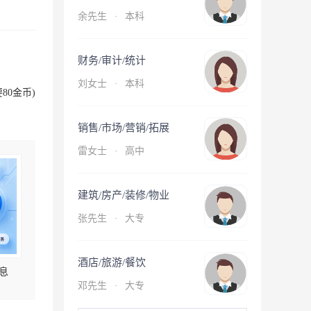
余先生
·
本科
财务/审计/统计
刘女士
·
本科
80金币)
销售/市场/营销/拓展
雷女士
·
高中
建筑/房产/装修/物业
张先生
·
大专
酒店/旅游/餐饮
息
邓先生
·
大专