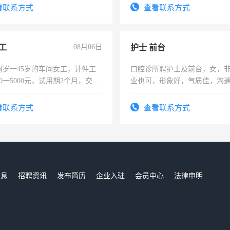
试用期1-3个月，转正后交纳五
看联系方式
查看联系方式
工
08月06日
护士 前台
周岁一45岁的车间女工，计件工
口腔诊所聘护士及前台，女，
00一5000元，试用期2个月，交五
业也可，形象好，气质佳，沟
年薪假，年底福利
强。面试，周日休息。
看联系方式
查看联系方式
信息
招聘资讯
发布简历
企业入驻
会员中心
法律申明
们