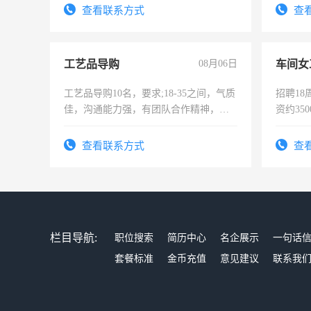
录，客服要求45岁以下高中以上文化，
查看联系方式
查
懂电脑工作认真，性格开朗有良好沟通
能力，工程，懂水电维修。
工艺品导购
08月06日
车间女
工艺品导购10名，要求;18-35之间，气质
招聘18
佳，沟通能力强，有团队合作精神，有
资约35
上进心，有工作经验者优先！
险，有
查看联系方式
查
栏目导航:
职位搜索
简历中心
名企展示
一句话
套餐标准
金币充值
意见建议
联系我