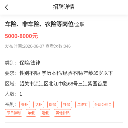
招聘详情
车险、非车险、农险等岗位
/全职
5000-8000元
发布时间:2026-08-07 查看次数:946
类别:
保险/法律
要求:
性别不限/ 学历本科/经验不限/年龄35岁以下
区域:
韶关市浈江区北江中路68号三江紫园首层
人数:
1
福利:
餐补
话补
医保
社保
年终奖
住房公积金
节日福利
年假
婚假
其他补贴