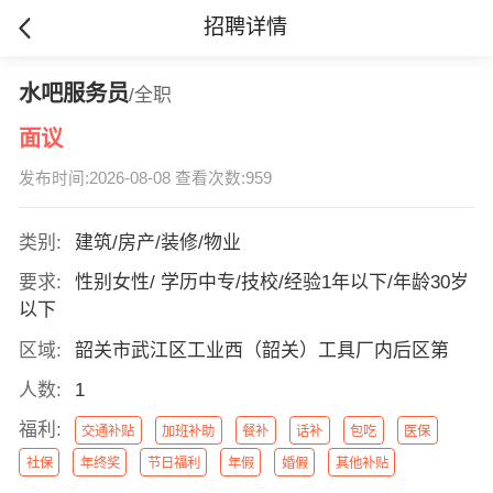
招聘详情
水吧服务员
/全职
面议
发布时间:2026-08-08 查看次数:959
类别:
建筑/房产/装修/物业
要求:
性别女性/ 学历中专/技校/经验1年以下/年龄30岁
以下
区域:
韶关市武江区工业西（韶关）工具厂内后区第
人数:
1
福利:
交通补贴
加班补助
餐补
话补
包吃
医保
社保
年终奖
节日福利
年假
婚假
其他补贴